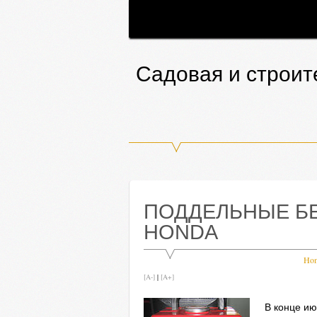
Садовая и строит
ПОДДЕЛЬНЫЕ Б
HONDA
Ho
[A-]
|
[A+]
В конце и