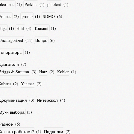
oleo-mac
(1)
Perkins
(1)
phiolent
(1)
Pramac
(2)
prorab
(1)
SDMO
(6)
stiga
(1)
stihl
(4)
Tsunami
(1)
Uncategorized
(11)
Вепрь
(6)
Генераторы
(1)
Двигатели
(7)
Briggs & Stratton
(3)
Hatz
(2)
Kohler
(1)
Subaru
(2)
Yanmar
(2)
Документация
(3)
Интерскол
(4)
Муки выбора
(3)
Разное
(5)
Как это работает?
(1)
Подделки
(2)