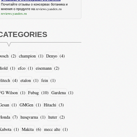
Почитайте
отзывы о консервах ботаника
и
мнения о продукте на reviews.yandex.ru
reviews.yandex.ru
CATEGORIES
bosch
(2)
champion
(1)
Denyo
(4)
diold
(1)
efco
(1)
eisemann
(2)
elitech
(4)
etalon
(1)
fein
(1)
FG Wilson
(1)
Fubag
(10)
Gardena
(1)
Gesan
(1)
GMGen
(1)
Hitachi
(3)
Honda
(7)
husqvarna
(1)
huter
(2)
Kubota
(1)
Makita
(6)
mecc alte
(1)