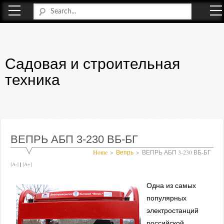
Садовая и строительная
техника
ВЕПРЬ АБП 3-230 ВБ-БГ
Home
Вепрь
ВЕПРЬ АБП 3-230 ВБ-БГ
[A-]
|
[A+]
Одна из самых
популярных
электростанций
российской